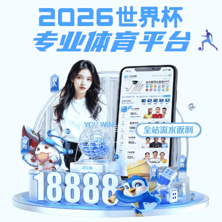
立即注册
九博体育官网
官网 · 权
威体育数据平台
九博体育官网 OFFICIAL WEBSITE
自2022年创立以来，
九博体育官网
致力于为用户提供
包括NBA、英超、欧洲杯、LPL在内的热门赛事直播与
数据服务，广受用户信赖。
立即下载九博体育官网APP