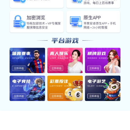
预判对手的动作并及时做出反应。他的一些关键拦截
和抢断都展现了他的敏锐洞察力。正是这些优点，使
得他受到众多顶级俱乐部青睐。
2、各队争抢原因
阿森纳作为英超传统强队，一直以来都注重引进年轻
有潜力的球员。明格萨恰恰符合他们的发展战略。球
队希望通过引入这样一位后卫来增强防线实力，同时
为未来打下基础。而且，阿森纳近年来一直面临防守
不稳的问题，引进明格萨无疑是一个解决方案。
阿斯顿维拉同样希望通过引援提升整体实力。他们最
近几个赛季表现有所起伏，需要一名稳定可靠的后卫
来加强防守线，提高球队竞争力。此外，阿斯顿维拉