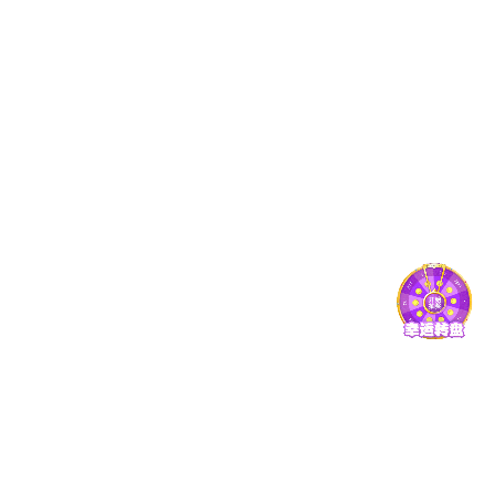
得他成为马竞进攻体系中的关键一环。在教练西蒙尼
的战术安排下，他能够胜任多个位置，并为球队创造
更多进攻机会。因此，马竞此番重申其高昂解约金也
是希望通过这种方式激励阿尔瓦雷斯进一步发挥潜
力，帮助球队取得佳绩。
此外，在全球范围内，高水平前锋普遍稀缺，这也进
一步推高了阿尔瓦雷斯在国际市场上的身价。因此，
即便面对高昂的解约金，有实力和需求的大俱乐部依
然可能考虑投资，这显示出他的非凡潜力与价值。
3、市场竞争加剧背景
近年来，各大欧洲联赛之间竞争愈发激烈，各俱乐部
之间为了争夺优秀球员已经形成了一种“军备竞赛”。
在这样的背景下，设定较高的解约金额显得尤为必