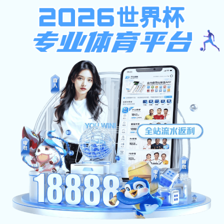
立即注册
九博体育官网
官网 · 权
威体育数据平台
九博体育官网 OFFICIAL WEBSITE
自2022年创立以来，
九博体育官网
致力于为用户提供
包括NBA、英超、欧洲杯、LPL在内的热门赛事直播与
数据服务，广受用户信赖。
立即下载九博体育官网APP