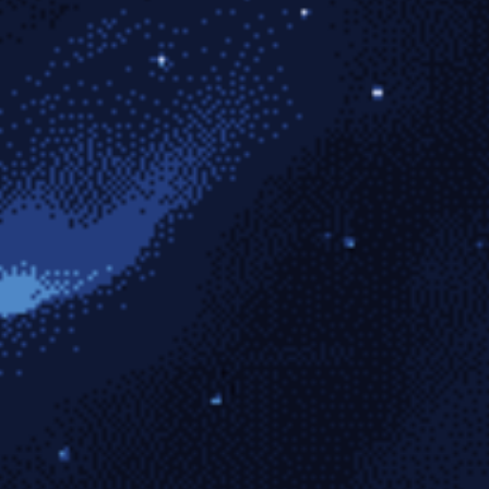
点
v6.3.0 · 发布于 2025年10月
新增跨设备同步机制，收藏与偏好可随账号迁
推荐系统升级，结合用户习惯提供个性化赛事
新增教学视频栏目，涵盖常见赛制与操作流程
修复部分小屏机型按钮显示异常问题。