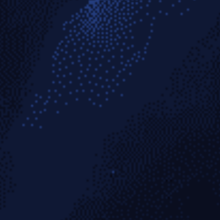
版本更新记录
击查看每次更新的重点改动，九博体育官网将持续优化用户体验
移。
推荐。
，适合九博(中国)体育官方网站用户快速上手。