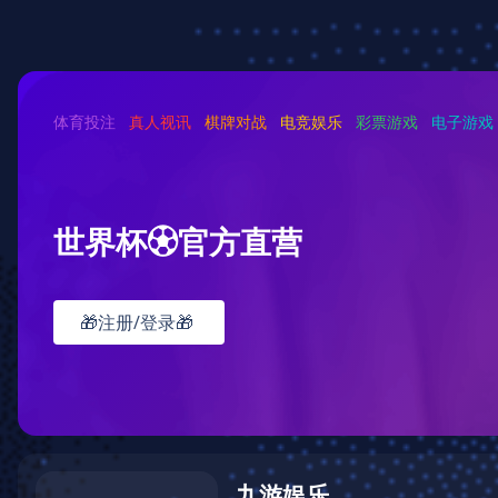
立即注册
九博体育官网
官网 
据平台
九博体育官网 OFFICIAL WEBSITE
自2022年创立以来，
九博体育官网
致力于为用户
杯、LPL在内的热门赛事直播与数据服务，广受