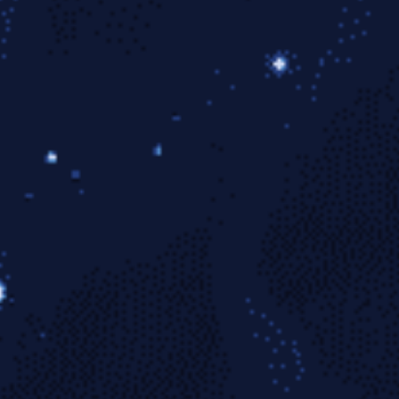
构建的智能分析系统，实时捕捉各项运行数据，提升平台的响应
AI推荐准确率
稳定上传速率
92.6%
98%
赛事个性推荐
用户数据反馈
安全流程层
访问身份控制