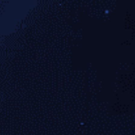
我们的品牌
作为综合性的九博体育官网平