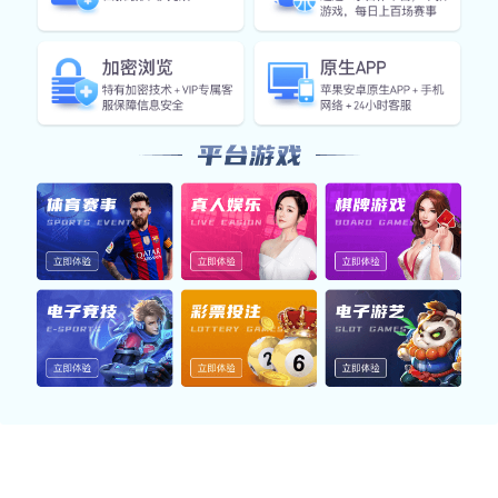
到自己是一部分，无论是在场上还是场下，每位成员
都为胜利而共同努力。
最后，随着赛季进行，主场观众逐渐形成了一种独特
的文化和习惯，这种文化加强了当地社区与球队之间
的联系。大家都希望看到自己的球队赢得胜利，而这
份期待也促使着每一名球员尽全力去争取佳绩。
2、主帅对支持的看法
对于黄蜂队主帅来说，他深知这种来自于观众席上的
支持有多么重要。他在赛后采访中表示：“我们的球迷
真的是太棒了，他们的呐喊声让我印象深刻。”他认
为，这不仅仅是一种精神上的鼓励，更是在战术执行
和心理素质上给予了极大的帮助。