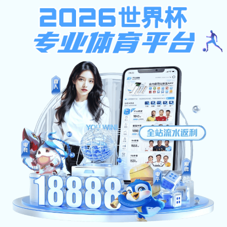
立即注册
九博体育官网
官网 · 权
威体育数据平台
九博体育官网 OFFICIAL WEBSITE
自2022年创立以来，
九博体育官网
致力于为用户提供
包括NBA、英超、欧洲杯、LPL在内的热门赛事直播与
数据服务，广受用户信赖。
立即下载九博体育官网APP