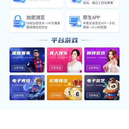
出一种正能量，让更多人意识到运动与健康生活的重
要性。
再者，从职业生涯来看，重回赛场也是他自我价值的
一种体现。在经历了一段时间的低谷后，能够再次参
与公共活动，对于他自身心理恢复也具有积极作用。
这种转变不仅是个人成长的标志，也为整个篮球界带
来了希望与动力。
2、高尔夫场上的表现
在高尔夫比赛中，易建联展现出了极佳的状态和良好
的竞技水平。他挥杆之间流露出的自信与从容，让人
们见识到了他作为运动员独特的一面。在这个全新的
环境中，他不再是那个仅仅以篮球为主的人，而是在
多个领域都有追求的人。