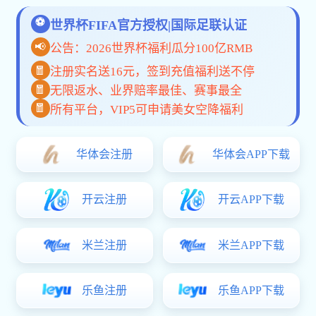
首页
/
体育热讯
/ 正文